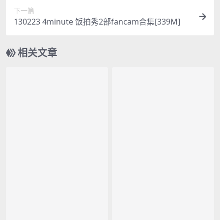
下一篇
130223 4minute 饭拍秀2部fancam合集[339M]
相关文章