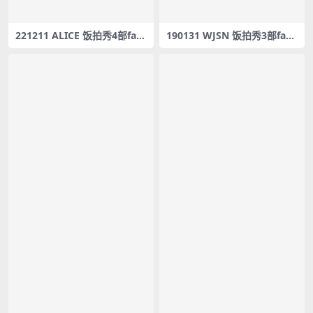
221211 ALICE 饭拍秀4部fan
190131 WJSN 饭拍秀3部fanc
cam合集[1.71G]
am合集[735M]