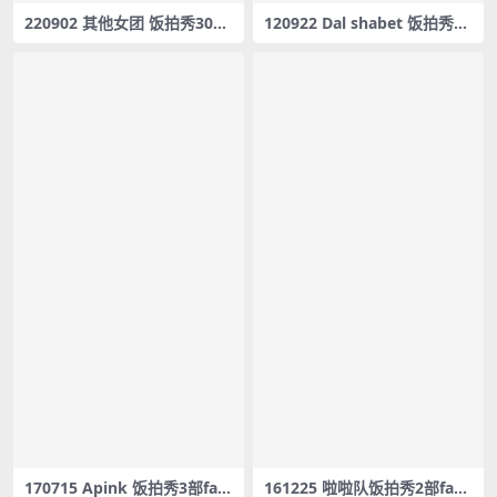
220902 其他女团 饭拍秀30部
120922 Dal shabet 饭拍秀18
fancam合集[9.88G]
部fancam合集[2.45G]
170715 Apink 饭拍秀3部fan
161225 啦啦队饭拍秀2部fanc