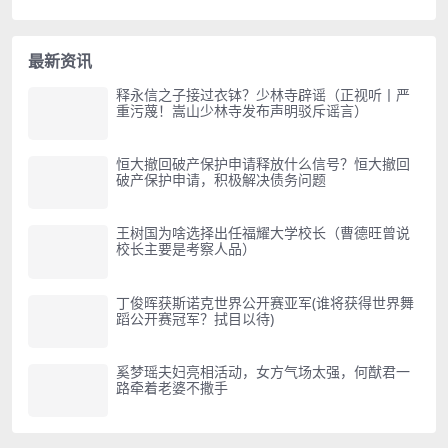
最新资讯
释永信之子接过衣钵？少林寺辟谣（正视听丨严
重污蔑！嵩山少林寺发布声明驳斥谣言）
恒大撤回破产保护申请释放什么信号？恒大撤回
破产保护申请，积极解决债务问题
王树国为啥选择出任福耀大学校长（曹德旺曾说
校长主要是考察人品）
丁俊晖获斯诺克世界公开赛亚军(谁将获得世界舞
蹈公开赛冠军？拭目以待)
奚梦瑶夫妇亮相活动，女方气场太强，何猷君一
路牵着老婆不撒手