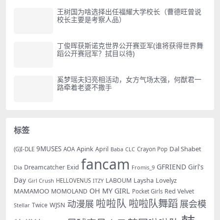
王树国为啥选择出任福耀大学校长（曹德旺曾说
校长主要是考察人品）
丁俊晖获斯诺克世界公开赛亚军(谁将获得世界舞
蹈公开赛冠军？拭目以待)
奚梦瑶夫妇亮相活动，女方气场太强，何猷君一
路牵着老婆不撒手
标签
9MUSES
Apink
Dal Shabet
AOA
April
(G)I-DLE
Baba
Crayon Pop
CLC
fancam
GFRIEND
Exid
Girl's
Dreamcatcher
Dia
Fromis_9
Day
LABOUM
Laysha
Lovelyz
Girl Crush
HELLOVENUS
ITZY
OH MY GIRL
MAMAMOO
MOMOLAND
Red Velvet
Pocket Girls
啦啦队
啦啦队舞蹈
动漫展
展会模
WJSN
Twice
Stellar