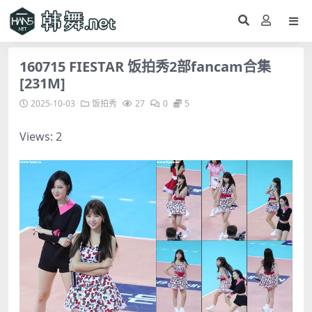
160715 FIESTAR 饭拍秀2部fancam合集
[231M]
2025-10-03
饭拍秀
27
0
5
Views: 2