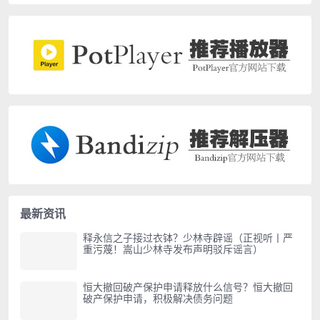
最新资讯
释永信之子接过衣钵？少林寺辟谣（正视听丨严
重污蔑！嵩山少林寺发布声明驳斥谣言）
恒大撤回破产保护申请释放什么信号？恒大撤回
破产保护申请，积极解决债务问题