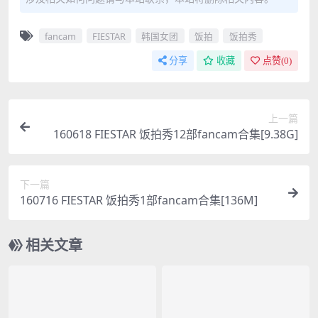
fancam
FIESTAR
韩国女团
饭拍
饭拍秀
分享
收藏
点赞(
0
)
上一篇
160618 FIESTAR 饭拍秀12部fancam合集[9.38G]
下一篇
160716 FIESTAR 饭拍秀1部fancam合集[136M]
相关文章