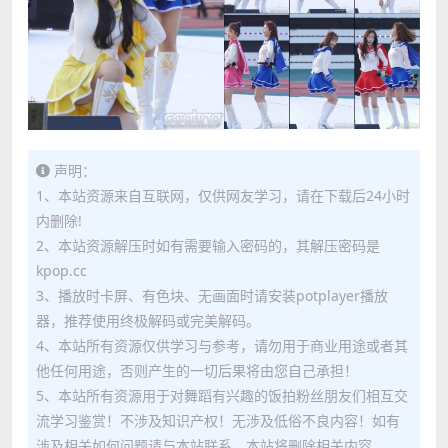
声明：
1、本站资源来自互联网，仅供网友学习，请在下载后24小时
内删除!
2、本站资源解压时如有需要输入密码的，其解压密码是
kpop.cc
3、播放时卡屏、有色块、无画面时请安装potplayer播放
器，推荐使用终极解码或完美解码。
4、本站所有资源仅供学习与参考，请勿用于商业用途或者其
他任何用途，否则产生的一切后果将由您自己承担！
5、本站所有资源用于对舞蹈有兴趣的饭拍粉丝朋友们相互交
流学习鉴赏！不涉及知识产权！无涉及低俗不良内容！如有
涉及相关如何问题请与本站联系，本站将删除相关内容。