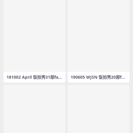
181002 April 饭拍秀31部fan
190605 WJSN 饭拍秀20部fan
cam合集[11.3G]
cam合集[4.61G]