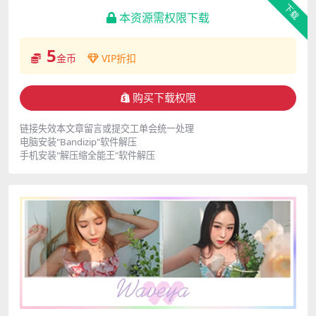
下载
本资源需权限下载
5
金币
VIP折扣
购买下载权限
链接失效本文章留言或提交工单会统一处理
电脑安装"Bandizip"软件解压
手机安装"解压缩全能王"软件解压