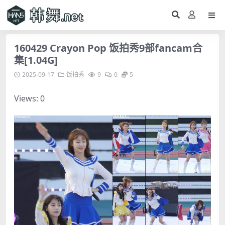
160429 Crayon Pop 饭拍秀9部fancam合
集[1.04G]
2025-09-17
饭拍秀
9
0
5
Views: 0