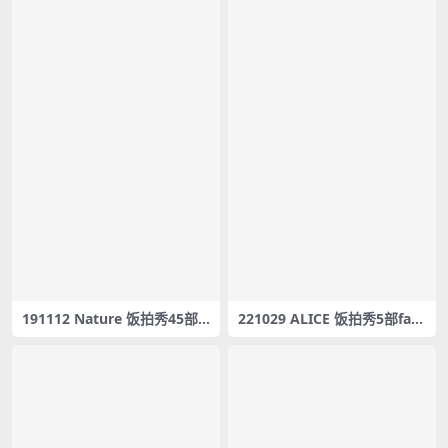
191112 Nature 饭拍秀45部f
221029 ALICE 饭拍秀5部fan
ancam合集[17.2G]
cam合集[4.3G]