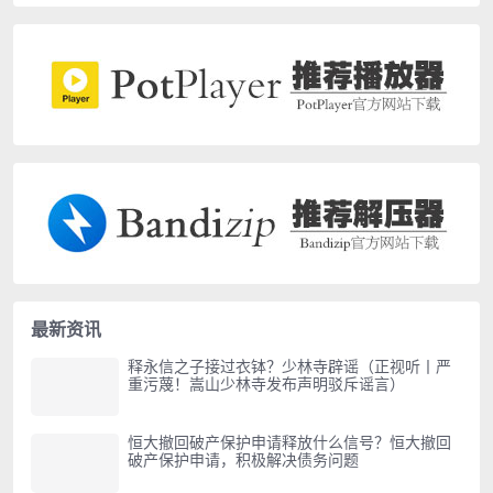
最新资讯
释永信之子接过衣钵？少林寺辟谣（正视听丨严
重污蔑！嵩山少林寺发布声明驳斥谣言）
恒大撤回破产保护申请释放什么信号？恒大撤回
破产保护申请，积极解决债务问题