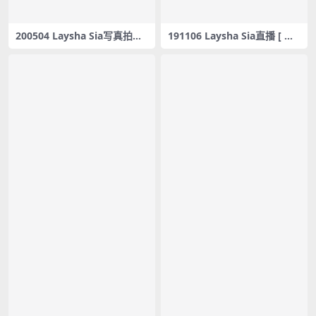
200504 Laysha Sia写真拍摄
191106 Laysha Sia直播 [ 레
[레이샤 Laysha] 2020 첫 화보
이샤 Laysha Live ] Sia / Sax
촬영 / Sia #1 – #0133
ophone Magic – G.park – #
0070