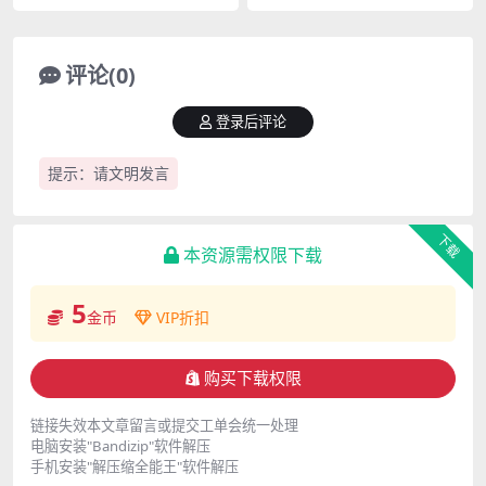
ncam合集[3.97G]
cam合集[1.75G]
评论(0)
登录后评论
提示：请文明发言
下载
本资源需权限下载
5
金币
VIP折扣
购买下载权限
链接失效本文章留言或提交工单会统一处理
电脑安装"Bandizip"软件解压
手机安装"解压缩全能王"软件解压