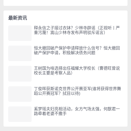
最新资讯
释永信之子接过衣钵？少林寺辟谣（正视听丨严
重污蔑！嵩山少林寺发布声明驳斥谣言）
恒大撤回破产保护申请释放什么信号？恒大撤回
破产保护申请，积极解决债务问题
王树国为啥选择出任福耀大学校长（曹德旺曾说
校长主要是考察人品）
丁俊晖获斯诺克世界公开赛亚军(谁将获得世界舞
蹈公开赛冠军？拭目以待)
奚梦瑶夫妇亮相活动，女方气场太强，何猷君一
路牵着老婆不撒手