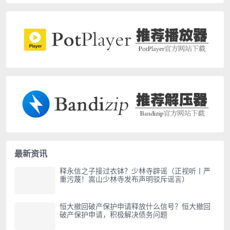
最新资讯
释永信之子接过衣钵？少林寺辟谣（正视听丨严
重污蔑！嵩山少林寺发布声明驳斥谣言）
恒大撤回破产保护申请释放什么信号？恒大撤回
破产保护申请，积极解决债务问题