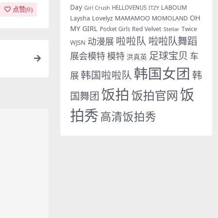
Day
LABOUM
Girl Crush
HELLOVENUS
ITZY
点赞(
0
)
OH
MAMAMOO
Laysha
Lovelyz
MOMOLAND
MY GIRL
Red Velvet
Twice
Pocket Girls
Stellar
啦啦队
啦啦队舞蹈
动漫展
WJSN
足球宝贝
展会模特
模特
车
洪真英
韩国女团
韩国啦啦队
韩
展
饭拍
饭
饭拍官网
国舞团
拍秀
高清饭拍秀