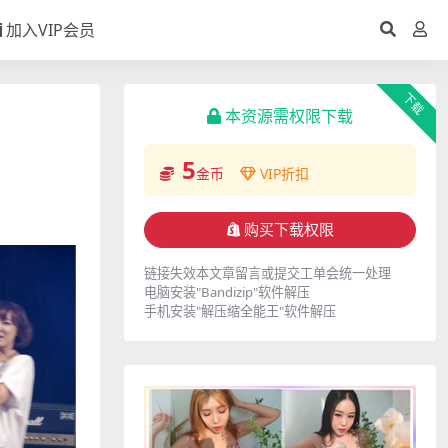
加入VIP会员
下载
本资源需权限下载
5
金币
VIP折扣
购买下载权限
链接失效本文章留言或提交工单会统一处理
电脑安装"Bandizip"软件解压
手机安装"解压缩全能王"软件解压