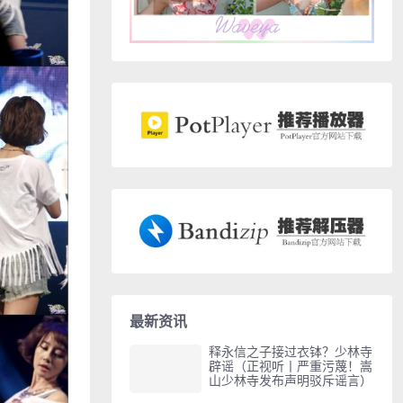
最新资讯
释永信之子接过衣钵？少林寺
辟谣（正视听丨严重污蔑！嵩
山少林寺发布声明驳斥谣言）