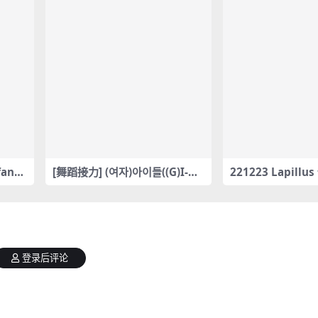
anca
[舞蹈接力] (여자)아이들((G)I-DL
221223 Lapill
E) – 덤디덤디(DUMDi DUMDi)
ncam合集[1.65G]
登录后评论