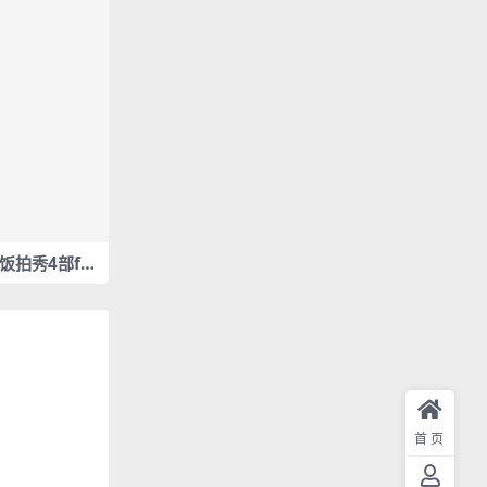
us 饭拍秀4部fa
首页