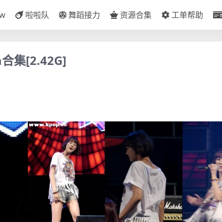
ow
啦啦队
舞蹈接力
资源合集
工单帮助
合集[2.42G]