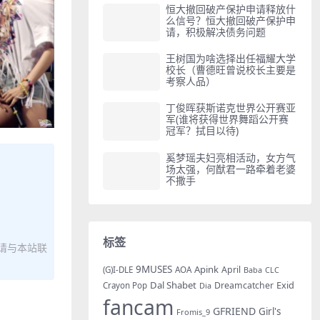
恒大撤回破产保护申请释放什
么信号？恒大撤回破产保护申
请，积极解决债务问题
王树国为啥选择出任福耀大学
校长（曹德旺曾说校长主要是
考察人品）
丁俊晖获斯诺克世界公开赛亚
军(谁将获得世界舞蹈公开赛
冠军？拭目以待)
奚梦瑶夫妇亮相活动，女方气
场太强，何猷君一路牵着老婆
不撒手
标签
请与本站联
9MUSES
Apink
AOA
April
(G)I-DLE
Baba
CLC
Dal Shabet
Exid
Dreamcatcher
Crayon Pop
Dia
fancam
GFRIEND
Girl's
Fromis_9