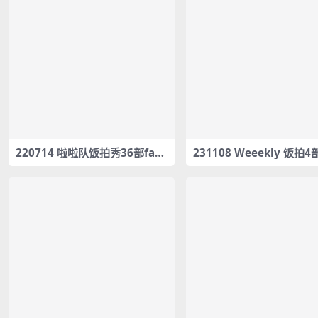
220714 啦啦队饭拍秀36部fanc
231108 Weeekly 饭拍4
am合集[8.15G]
am合集[1.42G]