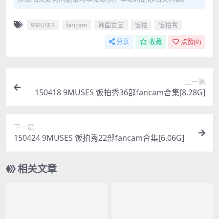
9MUSES
fancam
韩国女团
饭拍
饭拍秀
分享
收藏
点赞(
0
)
上一篇
150418 9MUSES 饭拍秀36部fancam合集[8.28G]
下一篇
150424 9MUSES 饭拍秀22部fancam合集[6.06G]
相关文章