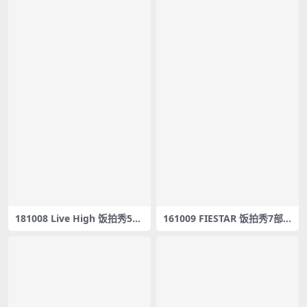
181008 Live High 饭拍秀5部
161009 FIESTAR 饭拍秀7部fa
fancam合集[1.6G]
ncam合集[1.94G]