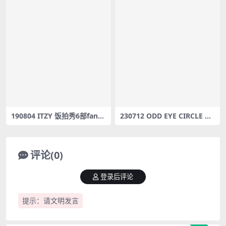
190804 ITZY 饭拍秀6部fanca
230712 ODD EYE CIRCLE 饭
m合集[1.18G]
拍秀22部fancam合集[8.14G]
评论(0)
登录后评论
提示：请文明发言