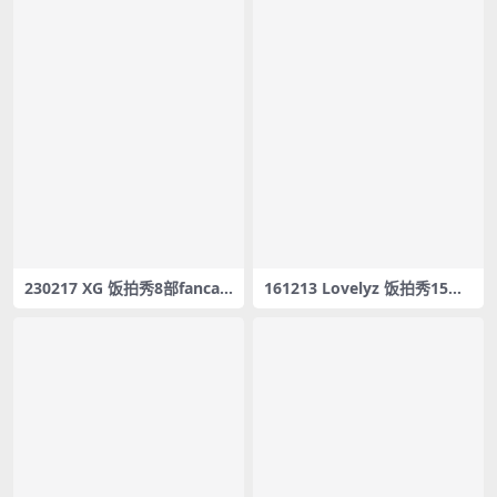
230217 XG 饭拍秀8部fanca
161213 Lovelyz 饭拍秀15部f
m合集[3.31G]
ancam合集[2.48G]