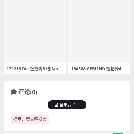
171215 Dia 饭拍秀51部fanca
150308 GFRIEND 饭拍秀4部f
m合集[25.4G]
ancam合集[761G]
评论(0)
登录后评论
提示：请文明发言