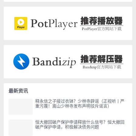
最新资讯
释永信之子接过衣钵？少林寺辟谣（正视听丨严
重污蔑！嵩山少林寺发布声明驳斥谣言）
恒大撤回破产保护申请释放什么信号？恒大撤回
破产保护申请，积极解决债务问题