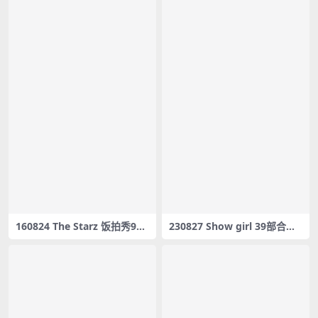
160824 The Starz 饭拍秀9部
230827 Show girl 39部合集
fancam合集[1.17G]
[13G] #35583-35621