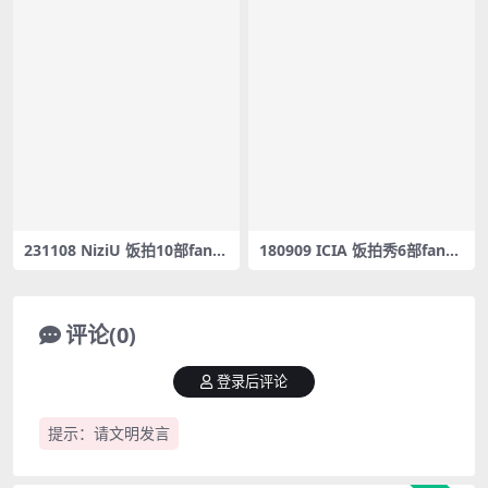
231108 NiziU 饭拍10部fanca
180909 ICIA 饭拍秀6部fanca
m合集[5.25G]
m合集[1.26G]
评论(0)
登录后评论
提示：请文明发言