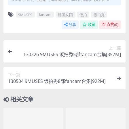
9MUSES
fancam
韩国女团
饭拍
饭拍秀
分享
收藏
点赞(
0
)
上一篇
130326 9MUSES 饭拍秀5部fancam合集[357M]
下一篇
130504 9MUSES 饭拍秀8部fancam合集[922M]
相关文章