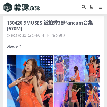
130420 9MUSES 饭拍秀3部fancam合集
[670M]
2025-07-22
饭拍秀
14
0
5
Views: 2