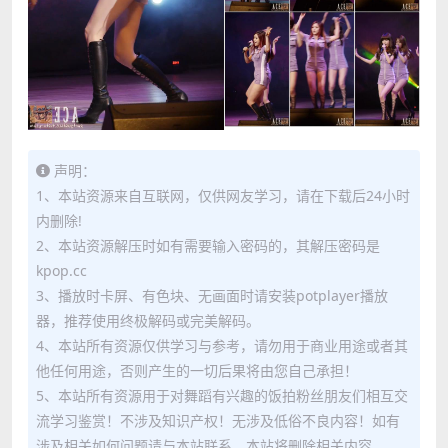
声明：
1、本站资源来自互联网，仅供网友学习，请在下载后24小时
内删除!
2、本站资源解压时如有需要输入密码的，其解压密码是
kpop.cc
3、播放时卡屏、有色块、无画面时请安装potplayer播放
器，推荐使用终极解码或完美解码。
4、本站所有资源仅供学习与参考，请勿用于商业用途或者其
他任何用途，否则产生的一切后果将由您自己承担！
5、本站所有资源用于对舞蹈有兴趣的饭拍粉丝朋友们相互交
流学习鉴赏！不涉及知识产权！无涉及低俗不良内容！如有
涉及相关如何问题请与本站联系，本站将删除相关内容。