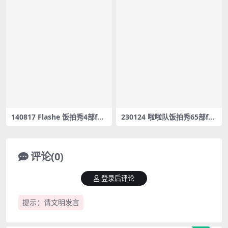
140817 Flashe 饭拍秀4部fan
230124 啦啦队饭拍秀65部fan
cam合集[412M]
cam合集[24.2G]
评论(0)
登录后评论
提示：请文明发言