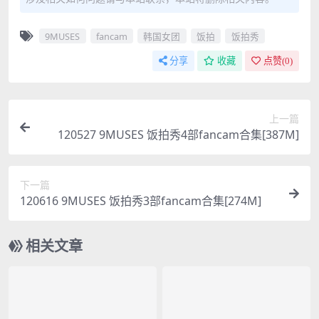
9MUSES
fancam
韩国女团
饭拍
饭拍秀
分享
收藏
点赞(
0
)
上一篇
120527 9MUSES 饭拍秀4部fancam合集[387M]
下一篇
120616 9MUSES 饭拍秀3部fancam合集[274M]
相关文章