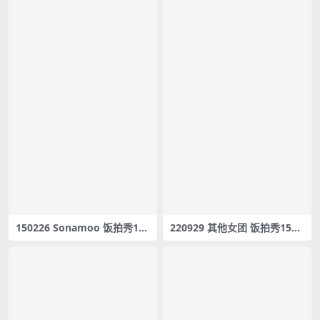
150226 Sonamoo 饭拍秀1部
220929 其他女团 饭拍秀15部
fancam合集[77M]
fancam合集[6.27G]