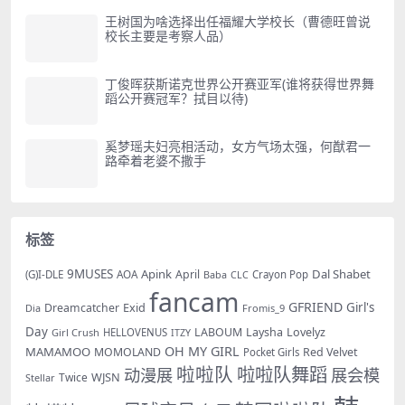
王树国为啥选择出任福耀大学校长（曹德旺曾说
校长主要是考察人品）
丁俊晖获斯诺克世界公开赛亚军(谁将获得世界舞
蹈公开赛冠军？拭目以待)
奚梦瑶夫妇亮相活动，女方气场太强，何猷君一
路牵着老婆不撒手
标签
9MUSES
Apink
Dal Shabet
AOA
April
(G)I-DLE
Baba
Crayon Pop
CLC
fancam
GFRIEND
Exid
Girl's
Dreamcatcher
Dia
Fromis_9
Day
LABOUM
Laysha
Lovelyz
Girl Crush
HELLOVENUS
ITZY
OH MY GIRL
MAMAMOO
MOMOLAND
Red Velvet
Pocket Girls
啦啦队
啦啦队舞蹈
动漫展
展会模
WJSN
Twice
Stellar