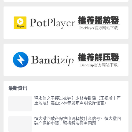
最新资讯
释永信之子接过衣钵？少林寺辟谣（正视听丨严
重污蔑！嵩山少林寺发布声明驳斥谣言）
恒大撤回破产保护申请释放什么信号？恒大撤回
破产保护申请，积极解决债务问题