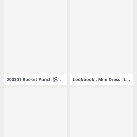
200301 Rocket Punch 饭拍
Lookbook , Mini Dress , Le
秀1部fancam合集[415M]
eme , Pocket Girls , 포켓걸
스 , Extended Version – #00
81