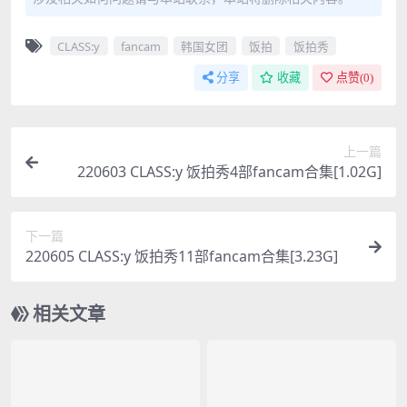
CLASS:y
fancam
韩国女团
饭拍
饭拍秀
分享
收藏
点赞(
0
)
上一篇
220603 CLASS:y 饭拍秀4部fancam合集[1.02G]
下一篇
220605 CLASS:y 饭拍秀11部fancam合集[3.23G]
相关文章