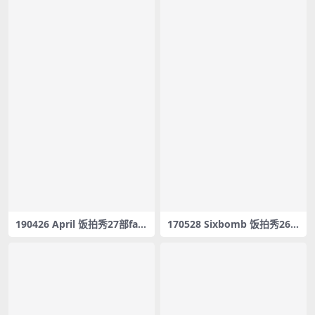
190426 April 饭拍秀27部fan
170528 Sixbomb 饭拍秀26
cam合集[12.6G]
部fancam合集[6.13G]