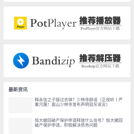
最新资讯
释永信之子接过衣钵？少林寺辟谣（正视听丨严
重污蔑！嵩山少林寺发布声明驳斥谣言）
恒大撤回破产保护申请释放什么信号？恒大撤回
破产保护申请，积极解决债务问题