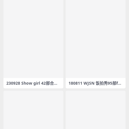
230928 Show girl 42部合集
180811 WJSN 饭拍秀95部fan
[12G] #36836-36877
cam合集[34.2G]