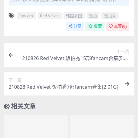
fancam
Red Velvet
韩国女团
饭拍
饭拍秀
分享
收藏
点赞(
0
)
上一篇
210826 Red Velvet 饭拍秀15部fancam合集[5.15
G]
下一篇
210828 Red Velvet 饭拍秀7部fancam合集[2.01G]
相关文章