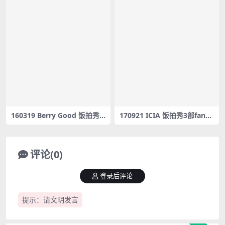
160319 Berry Good 饭拍秀1
170921 ICIA 饭拍秀3部fanca
9部fancam合集[3.2G]
m合集[488M]
评论(0)
登录后评论
提示：请文明发言