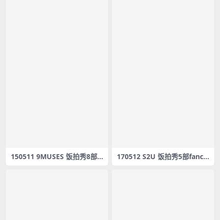
150511 9MUSES 饭拍秀8部f
170512 S2U 饭拍秀5部fanca
ancam合集[2.9G]
m合集[494M]