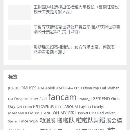
王树国为啥选择出任福耀大学校长（曹德旺曾说
校长主要是考察人品）
丁俊晖获斯诺克世界公开赛亚军(谁将获得世界舞
蹈公开赛冠军？拭目以待)
奚梦瑶夫妇亮相活动，女方气场太强，何猷君一
路牵着老婆不撒手
标签
9MUSES
Apink
Dal Shabet
AOA
April
(G)I-DLE
Baba
Crayon Pop
CLC
fancam
GFRIEND
Exid
Girl's
Dreamcatcher
Dia
Fromis_9
Day
LABOUM
Laysha
Lovelyz
Girl Crush
HELLOVENUS
ITZY
OH MY GIRL
MAMAMOO
MOMOLAND
Red Velvet
Pocket Girls
啦啦队
啦啦队舞蹈
动漫展
展会模
WJSN
Twice
Stellar