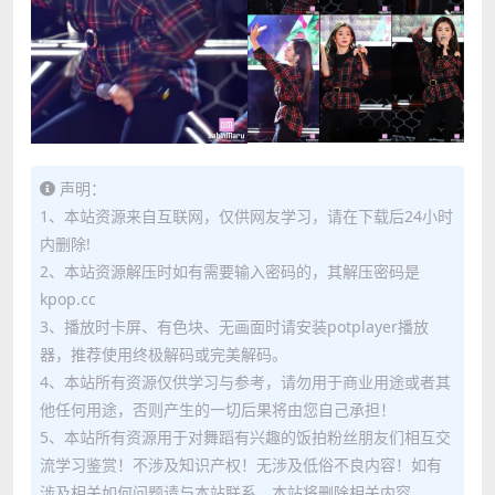
声明：
1、本站资源来自互联网，仅供网友学习，请在下载后24小时
内删除!
2、本站资源解压时如有需要输入密码的，其解压密码是
kpop.cc
3、播放时卡屏、有色块、无画面时请安装potplayer播放
器，推荐使用终极解码或完美解码。
4、本站所有资源仅供学习与参考，请勿用于商业用途或者其
他任何用途，否则产生的一切后果将由您自己承担！
5、本站所有资源用于对舞蹈有兴趣的饭拍粉丝朋友们相互交
流学习鉴赏！不涉及知识产权！无涉及低俗不良内容！如有
涉及相关如何问题请与本站联系，本站将删除相关内容。