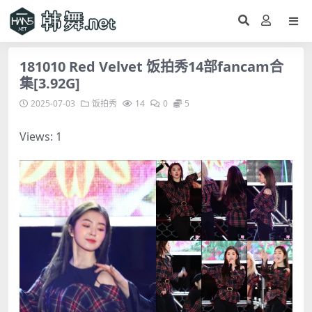
181010 Red Velvet 饭拍秀14部fancam合
集[3.92G]
2025-07-03
饭拍秀
14
0
5
Views: 1