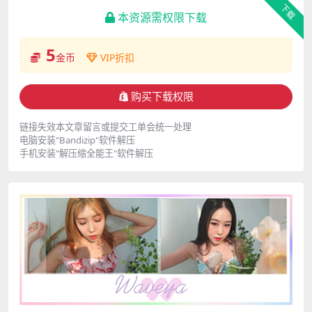
下载
本资源需权限下载
5
金币
VIP折扣
购买下载权限
链接失效本文章留言或提交工单会统一处理
电脑安装"Bandizip"软件解压
手机安装"解压缩全能王"软件解压