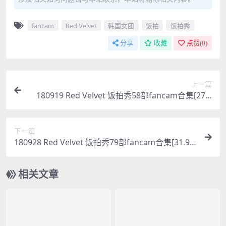
fancam
Red Velvet
韩国女团
饭拍
饭拍秀
分享
收藏
点赞(
0
)
上一篇
180919 Red Velvet 饭拍秀58部fancam合集[27.3
G]
下一篇
180928 Red Velvet 饭拍秀79部fancam合集[31.9
G]
相关文章