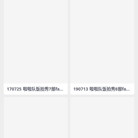
170725 啦啦队饭拍秀7部fanc
190713 啦啦队饭拍秀8部fanc
am合集[948M]
am合集[699M]