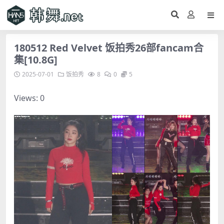
180512 Red Velvet 饭拍秀26部fancam合
集[10.8G]
2025-07-01
饭拍秀
8
0
5
Views: 0