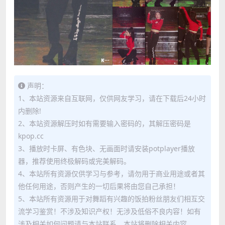
声明：
1、本站资源来自互联网，仅供网友学习，请在下载后24小时
内删除!
2、本站资源解压时如有需要输入密码的，其解压密码是
kpop.cc
3、播放时卡屏、有色块、无画面时请安装potplayer播放
器，推荐使用终极解码或完美解码。
4、本站所有资源仅供学习与参考，请勿用于商业用途或者其
他任何用途，否则产生的一切后果将由您自己承担！
5、本站所有资源用于对舞蹈有兴趣的饭拍粉丝朋友们相互交
流学习鉴赏！不涉及知识产权！无涉及低俗不良内容！如有
涉及相关如何问题请与本站联系，本站将删除相关内容。