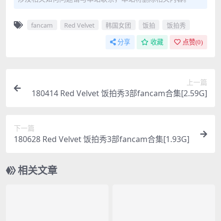
fancam
Red Velvet
韩国女团
饭拍
饭拍秀
分享
收藏
点赞(
0
)
上一篇
180414 Red Velvet 饭拍秀3部fancam合集[2.59G]
下一篇
180628 Red Velvet 饭拍秀3部fancam合集[1.93G]
相关文章