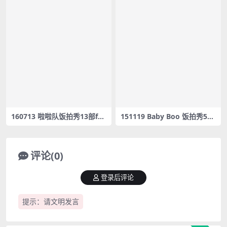
160713 啦啦队饭拍秀13部fan
151119 Baby Boo 饭拍秀5部
cam合集[719M]
fancam合集[1.3G]
评论(0)
登录后评论
提示：请文明发言