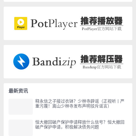
最新资讯
释永信之子接过衣钵？少林寺辟谣（正视听丨严
重污蔑！嵩山少林寺发布声明驳斥谣言）
恒大撤回破产保护申请释放什么信号？恒大撤回
破产保护申请，积极解决债务问题