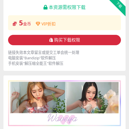
下载
本资源需权限下载
5
金币
VIP折扣
购买下载权限
链接失效本文章留言或提交工单会统一处理
电脑安装"Bandizip"软件解压
手机安装"解压缩全能王"软件解压