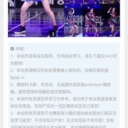
声明：
1、本站资源来自互联网，仅供网友学习，请在下载后24小时
内删除!
2、本站资源解压时如有需要输入密码的，其解压密码是
kpop.cc
3、播放时卡屏、有色块、无画面时请安装potplayer播放
器，推荐使用终极解码或完美解码。
4、本站所有资源仅供学习与参考，请勿用于商业用途或者其
他任何用途，否则产生的一切后果将由您自己承担！
5、本站所有资源用于对舞蹈有兴趣的饭拍粉丝朋友们相互交
流学习鉴赏！不涉及知识产权！无涉及低俗不良内容！如有
涉及相关如何问题请与本站联系，本站将删除相关内容。