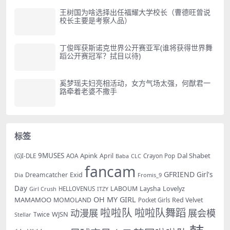
王树国为啥选择出任福耀大学校长（曹德旺曾说
校长主要是考察人品）
丁俊晖获斯诺克世界公开赛亚军(谁将获得世界舞
蹈公开赛冠军？拭目以待)
奚梦瑶夫妇亮相活动，女方气场太强，何猷君一
路牵着老婆不撒手
标签
9MUSES
Apink
Dal Shabet
AOA
April
(G)I-DLE
Baba
Crayon Pop
CLC
fancam
GFRIEND
Exid
Girl's
Dreamcatcher
Dia
Fromis_9
Day
LABOUM
Laysha
Lovelyz
Girl Crush
HELLOVENUS
ITZY
OH MY GIRL
MAMAMOO
MOMOLAND
Red Velvet
Pocket Girls
啦啦队
啦啦队舞蹈
动漫展
展会模
WJSN
Twice
Stellar