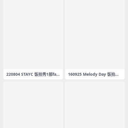
220804 STAYC 饭拍秀1部fan
160925 Melody Day 饭拍秀4
cam合集[404M]
9部fancam合集[7.61G]