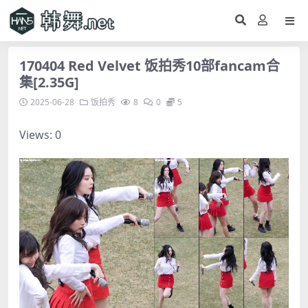
170404 Red Velvet 饭拍秀10部fancam合
集[2.35G]
2025-06-28
饭拍秀
8
0
5
Views: 0