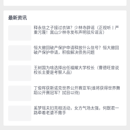
最新资讯
释永信之子接过衣钵？少林寺辟谣（正视听丨严
重污蔑！嵩山少林寺发布声明驳斥谣言）
恒大撤回破产保护申请释放什么信号？恒大撤回
破产保护申请，积极解决债务问题
王树国为啥选择出任福耀大学校长（曹德旺曾说
校长主要是考察人品）
丁俊晖获斯诺克世界公开赛亚军(谁将获得世界舞
蹈公开赛冠军？拭目以待)
奚梦瑶夫妇亮相活动，女方气场太强，何猷君一
路牵着老婆不撒手