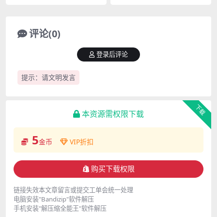
秀84部fancam合集[24G]
cam合集[2.85G]
评论(0)
登录后评论
提示：请文明发言
下载
本资源需权限下载
5
金币
VIP折扣
购买下载权限
链接失效本文章留言或提交工单会统一处理
电脑安装"Bandizip"软件解压
手机安装"解压缩全能王"软件解压