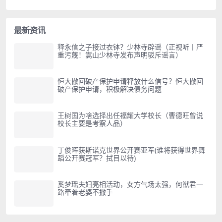
最新资讯
释永信之子接过衣钵？少林寺辟谣（正视听丨严
重污蔑！嵩山少林寺发布声明驳斥谣言）
恒大撤回破产保护申请释放什么信号？恒大撤回
破产保护申请，积极解决债务问题
王树国为啥选择出任福耀大学校长（曹德旺曾说
校长主要是考察人品）
丁俊晖获斯诺克世界公开赛亚军(谁将获得世界舞
蹈公开赛冠军？拭目以待)
奚梦瑶夫妇亮相活动，女方气场太强，何猷君一
路牵着老婆不撒手