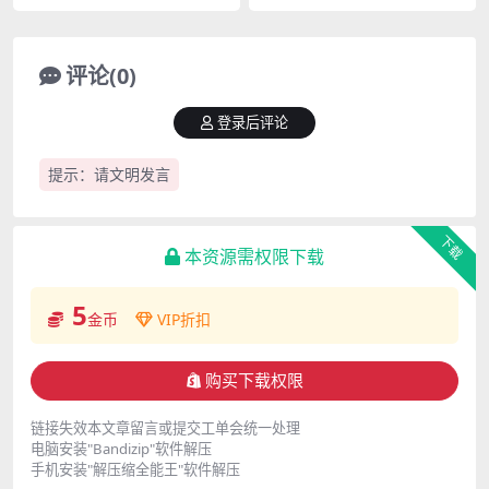
ncam合集[2.52G]
cam合集[2.06G]
评论(0)
登录后评论
提示：请文明发言
下载
本资源需权限下载
5
金币
VIP折扣
购买下载权限
链接失效本文章留言或提交工单会统一处理
电脑安装"Bandizip"软件解压
手机安装"解压缩全能王"软件解压