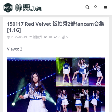
150117 Red Velvet 饭拍秀2部fancam合集
[1.1G]
2025-06-19
饭拍秀
10
0
5
Views: 2