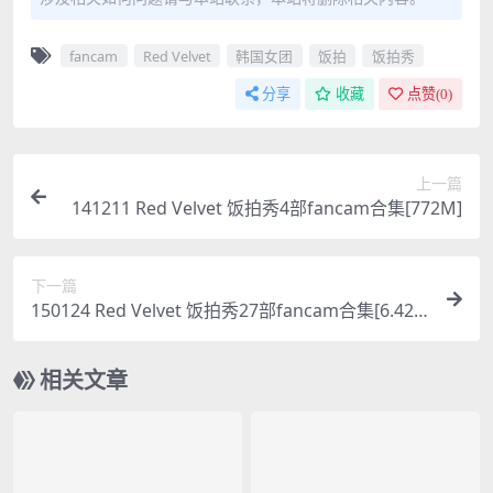
fancam
Red Velvet
韩国女团
饭拍
饭拍秀
分享
收藏
点赞(
0
)
上一篇
141211 Red Velvet 饭拍秀4部fancam合集[772M]
下一篇
150124 Red Velvet 饭拍秀27部fancam合集[6.42
G]
相关文章