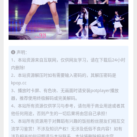
声明：
1、本站资源来自互联网，仅供网友学习，请在下载后24小时
内删除!
2、本站资源解压时如有需要输入密码的，其解压密码是
kpop.cc
3、播放时卡屏、有色块、无画面时请安装potplayer播放
器，推荐使用终极解码或完美解码。
4、本站所有资源仅供学习与参考，请勿用于商业用途或者其
他任何用途，否则产生的一切后果将由您自己承担！
5、本站所有资源用于对舞蹈有兴趣的饭拍粉丝朋友们相互交
流学习鉴赏！不涉及知识产权！无涉及低俗不良内容！如有
涉及相关如何问题请与本站联系，本站将删除相关内容。