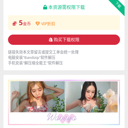
下载
本资源需权限下载
5
金币
VIP折扣
购买下载权限
链接失效本文章留言或提交工单会统一处理
电脑安装"Bandizip"软件解压
手机安装"解压缩全能王"软件解压