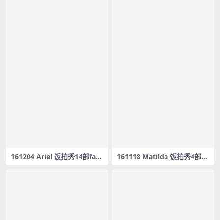
161204 Ariel 饭拍秀14部fan
161118 Matilda 饭拍秀4部fa
cam合集[1.47G]
ncam合集[688M]