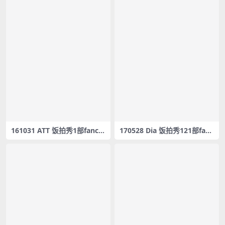
161031 ATT 饭拍秀1部fanca
170528 Dia 饭拍秀121部fanc
m合集[57.6M]
am合集[38.6G]