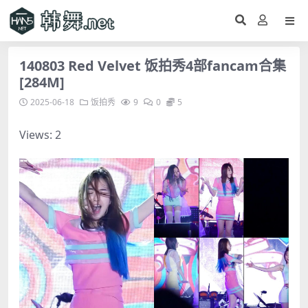
140803 Red Velvet 饭拍秀4部fancam合集
[284M]
2025-06-18
饭拍秀
9
0
5
Views: 2