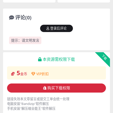
部fancam合集[1.49G]
30部fancam合集[5.09G]
评论(0)
登录后评论
提示：请文明发言
下载
本资源需权限下载
5
金币
VIP折扣
购买下载权限
链接失效本文章留言或提交工单会统一处理
电脑安装"Bandizip"软件解压
手机安装"解压缩全能王"软件解压