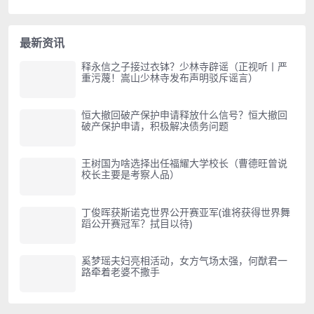
最新资讯
释永信之子接过衣钵？少林寺辟谣（正视听丨严
重污蔑！嵩山少林寺发布声明驳斥谣言）
恒大撤回破产保护申请释放什么信号？恒大撤回
破产保护申请，积极解决债务问题
王树国为啥选择出任福耀大学校长（曹德旺曾说
校长主要是考察人品）
丁俊晖获斯诺克世界公开赛亚军(谁将获得世界舞
蹈公开赛冠军？拭目以待)
奚梦瑶夫妇亮相活动，女方气场太强，何猷君一
路牵着老婆不撒手