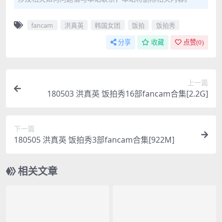
fancam
洪真英
韩国女团
饭拍
饭拍秀
分享
收藏
点赞(
0
)
上一篇
180503 洪真英 饭拍秀16部fancam合集[2.2G]
下一篇
180505 洪真英 饭拍秀3部fancam合集[922M]
相关文章