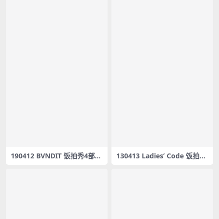
190412 BVNDIT 饭拍秀4部fa
130413 Ladies’ Code 饭拍秀
ncam合集[144M]
6部fancam合集[739M]