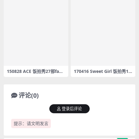
150828 ACE 饭拍秀27部fanc
170416 Sweet Girl 饭拍秀16
am合集[8.25G]
部fancam合集[4.38G]
评论(0)
登录后评论
提示：请文明发言