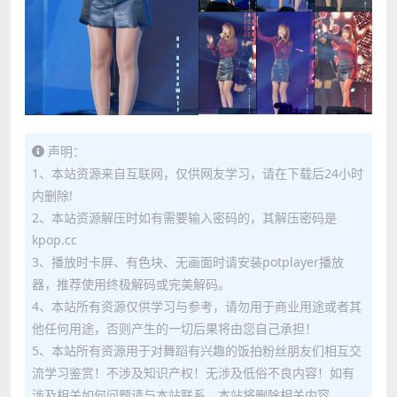
声明：
1、本站资源来自互联网，仅供网友学习，请在下载后24小时
内删除!
2、本站资源解压时如有需要输入密码的，其解压密码是
kpop.cc
3、播放时卡屏、有色块、无画面时请安装potplayer播放
器，推荐使用终极解码或完美解码。
4、本站所有资源仅供学习与参考，请勿用于商业用途或者其
他任何用途，否则产生的一切后果将由您自己承担！
5、本站所有资源用于对舞蹈有兴趣的饭拍粉丝朋友们相互交
流学习鉴赏！不涉及知识产权！无涉及低俗不良内容！如有
涉及相关如何问题请与本站联系，本站将删除相关内容。