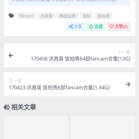
fancam
洪真英
韩国女团
饭拍
饭拍秀
分享
收藏
点赞(
0
)
上一篇
170408 洪真英 饭拍秀64部fancam合集[13G]
下一篇
170423 洪真英 饭拍秀6部fancam合集[1.34G]
相关文章