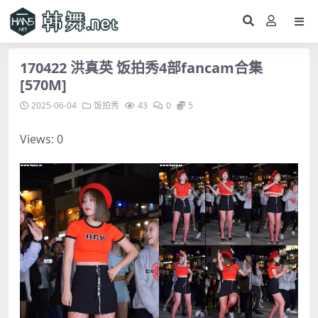
170422 洪真英 饭拍秀4部fancam合集
[570M]
2025-06-04
饭拍秀
43
0
5
Views: 0