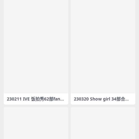
230211 IVE 饭拍秀62部fanca
230320 Show girl 34部合集
m合集[23.57G]
[4.13G] #30475-30508