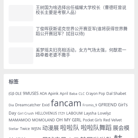
王树国为啥选择出任福耀大学校长（曹德旺曾说
校长主要是考察人品）
丁俊晖获斯诺克世界公开赛亚军(谁将获得世界舞
蹈公开赛冠军？拭目以待)
奚梦瑶夫妇亮相活动，女方气场太强，何猷君一
路牵着老婆不撒手
标签
9MUSES
Apink
Dal Shabet
AOA
April
(G)I-DLE
Baba
Crayon Pop
CLC
fancam
GFRIEND
Exid
Girl's
Dreamcatcher
Dia
Fromis_9
Day
LABOUM
Laysha
Lovelyz
Girl Crush
HELLOVENUS
ITZY
OH MY GIRL
MAMAMOO
MOMOLAND
Red Velvet
Pocket Girls
啦啦队
啦啦队舞蹈
动漫展
展会模
WJSN
Twice
Stellar