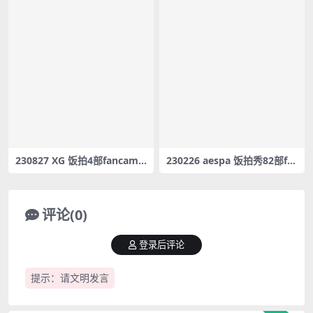
230827 XG 饭拍4部fancam
230226 aespa 饭拍秀82部fa
合集[2.05G]
ncam合集[30G]
评论(0)
登录后评论
提示：请文明发言