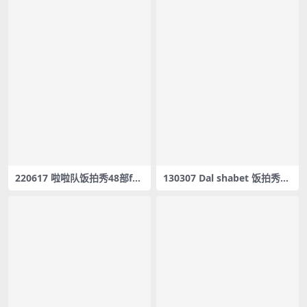
220617 啦啦队饭拍秀48部fan
130307 Dal shabet 饭拍秀9
cam合集[15.5G]
部fancam合集[904M]