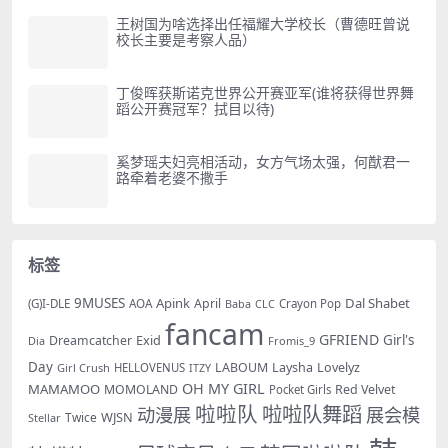
王树国为啥选择出任福耀大学校长（曹德旺曾说
校长主要是考察人品）
丁俊晖获斯诺克世界公开赛亚军(谁将获得世界舞
蹈公开赛冠军？拭目以待)
奚梦瑶夫妇亮相活动，女方气场太强，何猷君一
路牵着老婆不撒手
标签
9MUSES
Apink
Dal Shabet
AOA
April
(G)I-DLE
Baba
Crayon Pop
CLC
fancam
GFRIEND
Exid
Girl's
Dreamcatcher
Dia
Fromis_9
Day
LABOUM
Laysha
Lovelyz
Girl Crush
HELLOVENUS
ITZY
OH MY GIRL
MAMAMOO
MOMOLAND
Red Velvet
Pocket Girls
啦啦队
啦啦队舞蹈
动漫展
展会模
WJSN
Twice
Stellar