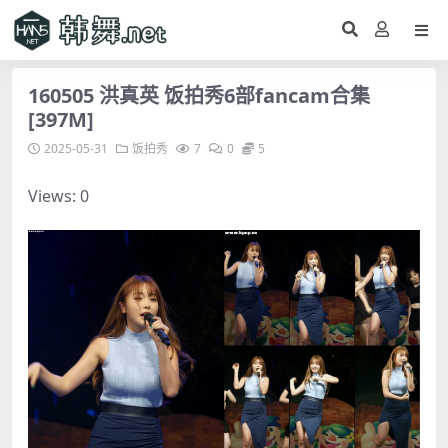
160505 洪真英 饭拍秀6部fancam合集
[397M]
2025-05-31
饭拍秀
7
0
5
Views: 0