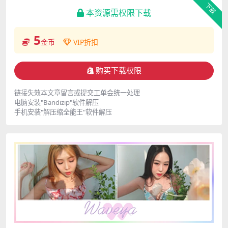
下载
本资源需权限下载
5
金币
VIP折扣
购买下载权限
链接失效本文章留言或提交工单会统一处理
电脑安装"Bandizip"软件解压
手机安装"解压缩全能王"软件解压