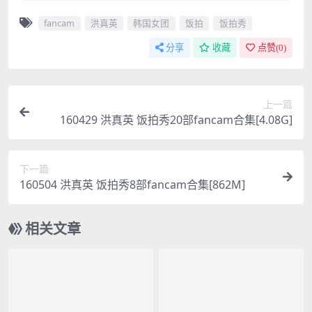
fancam
洪真英
韩国女团
饭拍
饭拍秀
分享
收藏
点赞(
0
)
上一篇
160429 洪真英 饭拍秀20部fancam合集[4.08G]
下一篇
160504 洪真英 饭拍秀8部fancam合集[862M]
相关文章