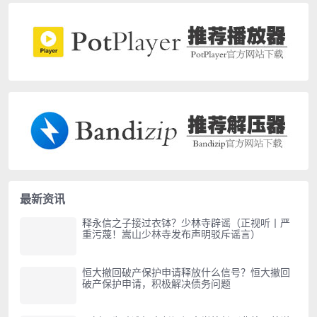
最新资讯
释永信之子接过衣钵？少林寺辟谣（正视听丨严
重污蔑！嵩山少林寺发布声明驳斥谣言）
恒大撤回破产保护申请释放什么信号？恒大撤回
破产保护申请，积极解决债务问题