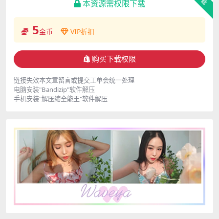
本资源需权限下载
5
金币
VIP折扣
购买下载权限
链接失效本文章留言或提交工单会统一处理
电脑安装"Bandizip"软件解压
手机安装"解压缩全能王"软件解压