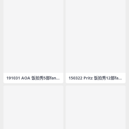
191031 AOA 饭拍秀5部fanca
150322 Pritz 饭拍秀12部fan
m合集[1.07G]
cam合集[4.68G]