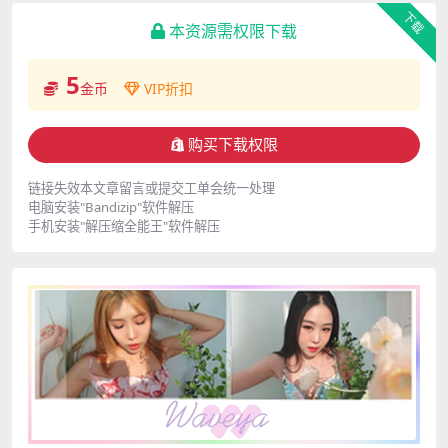
下载
本资源需权限下载
5
金币
VIP折扣
购买下载权限
链接失效本文章留言或提交工单会统一处理
电脑安装"Bandizip"软件解压
手机安装"解压缩全能王"软件解压