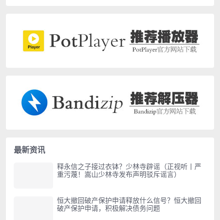
最新资讯
释永信之子接过衣钵？少林寺辟谣（正视听丨严
重污蔑！嵩山少林寺发布声明驳斥谣言）
恒大撤回破产保护申请释放什么信号？恒大撤回
破产保护申请，积极解决债务问题