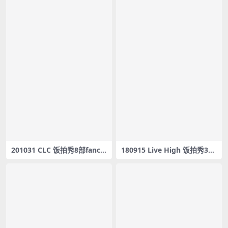
201031 CLC 饭拍秀8部fanca
180915 Live High 饭拍秀3部
m合集[5.21G]
fancam合集[476M]