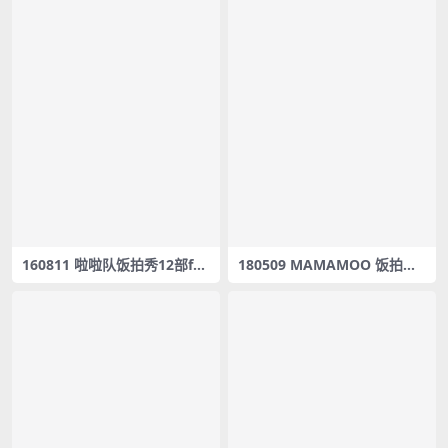
160811 啦啦队饭拍秀12部fan
180509 MAMAMOO 饭拍秀2
cam合集[512M]
部fancam合集[866M]