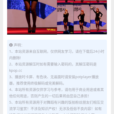
声明：
1、本站资源来自互联网，仅供网友学习，请在下载后24小时
内删除!
2、本站资源解压时如有需要输入密码的，其解压密码是
kpop.cc
3、播放时卡屏、有色块、无画面时请安装potplayer播放
器，推荐使用终极解码或完美解码。
4、本站所有资源仅供学习与参考，请勿用于商业用途或者其
他任何用途，否则产生的一切后果将由您自己承担！
5、本站所有资源用于对舞蹈有兴趣的饭拍粉丝朋友们相互交
流学习鉴赏！不涉及知识产权！无涉及低俗不良内容！如有