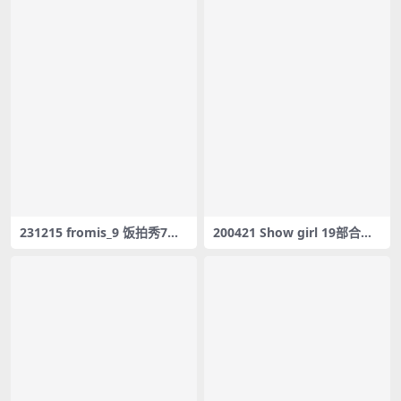
231215 fromis_9 饭拍秀7部f
200421 Show girl 19部合集
ancam合集[3.55G]
[2.84G] #10164-10182