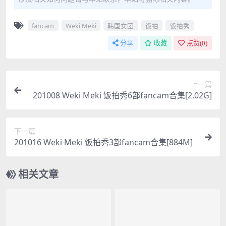
fancam
Weki Meki
韩国女团
饭拍
饭拍秀
分享
收藏
点赞(
0
)
上一篇
201008 Weki Meki 饭拍秀6部fancam合集[2.02G]
下一篇
201016 Weki Meki 饭拍秀3部fancam合集[884M]
相关文章