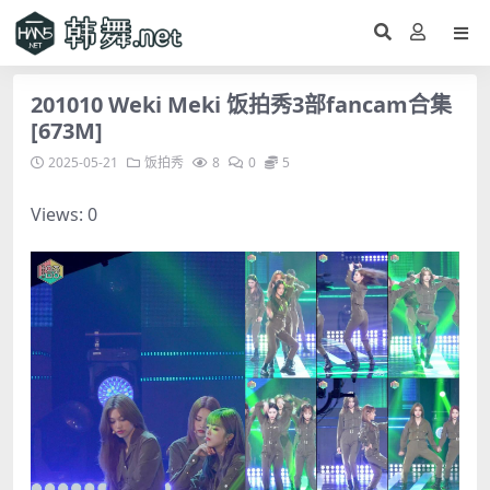
201010 Weki Meki 饭拍秀3部fancam合集
[673M]
2025-05-21
饭拍秀
8
0
5
Views: 0