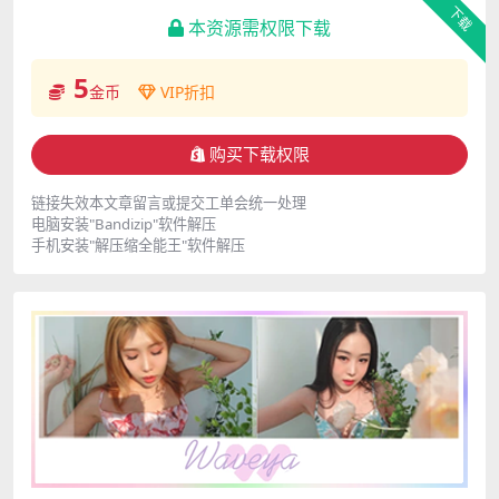
下载
本资源需权限下载
5
金币
VIP折扣
购买下载权限
链接失效本文章留言或提交工单会统一处理
电脑安装"Bandizip"软件解压
手机安装"解压缩全能王"软件解压