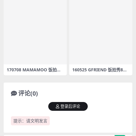
170708 MAMAMOO 饭拍秀2
160525 GFRIEND 饭拍秀8部f
部fancam合集[585M]
ancam合集[802M]
评论(0)
登录后评论
提示：请文明发言