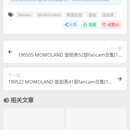
fancam
MOMOLAND
韩国女团
饭拍
饭拍秀
分享
收藏
点赞(
0
)
上一篇
190505 MOMOLAND 饭拍秀52部fancam合集[18.
1G]
下一篇
190522 MOMOLAND 饭拍秀41部fancam合集[15.
3G]
相关文章