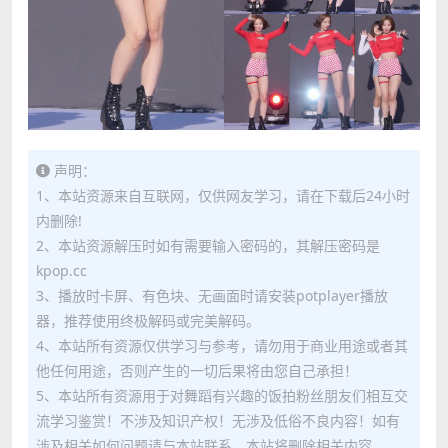
声明：
1、本站资源来自互联网，仅供网友学习，请在下载后24小时
内删除!
2、本站资源解压时如有需要输入密码的，其解压密码是
kpop.cc
3、播放时卡屏、有色块、无画面时请安装potplayer播放
器，推荐使用终极解码或完美解码。
4、本站所有资源仅供学习与参考，请勿用于商业用途或者其
他任何用途，否则产生的一切后果将由您自己承担！
5、本站所有资源用于对舞蹈有兴趣的饭拍粉丝朋友们相互交
流学习鉴赏！不涉及知识产权！无涉及低俗不良内容！如有
涉及相关如何问题请与本站联系，本站将删除相关内容。