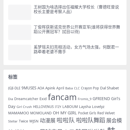
王树国为啥选择出任福耀大学校长（曹德旺曾说
校长主要是考察人品）
丁俊晖获斯诺克世界公开赛亚军(谁将获得世界舞
蹈公开赛冠军？拭目以待)
奚梦瑶夫妇亮相活动，女方气场太强，何猷君一
路牵着老婆不撒手
标签
9MUSES
Apink
Dal Shabet
AOA
April
(G)I-DLE
Baba
Crayon Pop
CLC
fancam
GFRIEND
Exid
Girl's
Dreamcatcher
Dia
Fromis_9
Day
LABOUM
Laysha
Lovelyz
Girl Crush
HELLOVENUS
ITZY
OH MY GIRL
MAMAMOO
MOMOLAND
Red Velvet
Pocket Girls
啦啦队
啦啦队舞蹈
动漫展
展会模
WJSN
Twice
Stellar