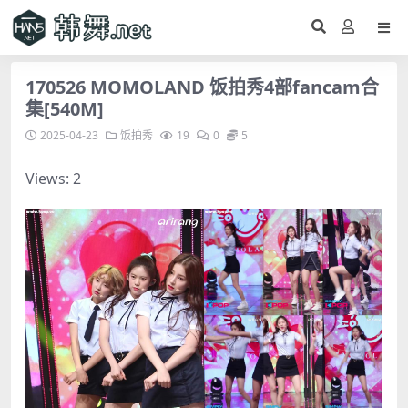
170526 MOMOLAND 饭拍秀4部fancam合
集[540M]
2025-04-23
饭拍秀
19
0
5
Views: 2