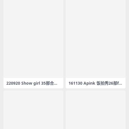
220920 Show girl 35部合集
161130 Apink 饭拍秀26部fa
[13.5G] #21071-21105
ncam合集[3.89G]