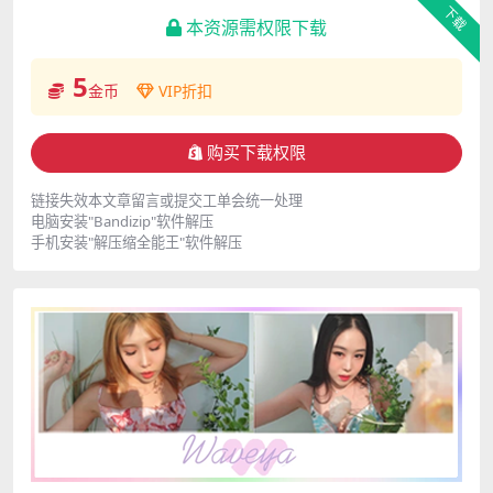
下载
本资源需权限下载
5
金币
VIP折扣
购买下载权限
链接失效本文章留言或提交工单会统一处理
电脑安装"Bandizip"软件解压
手机安装"解压缩全能王"软件解压