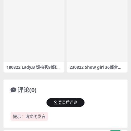
180822 Lady.B 饭拍秀9部fan
230822 Show girl 36部合集
cam合集[916M]
[12.3G] #35433-35468
评论(0)
登录后评论
提示：请文明发言