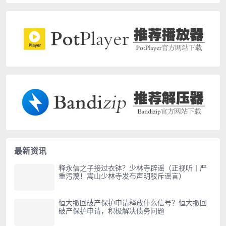
最新资讯
释永信之子接过衣钵？少林寺辟谣（正视听丨严
重污蔑！嵩山少林寺发布声明驳斥谣言）
恒大撤回破产保护申请释放什么信号？恒大撤回
破产保护申请，积极解决债务问题