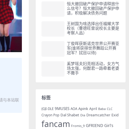
恒大撤回破产保护申请释放什
么信号？恒大撤回破产保护申
请，积极解决债务问题
王树国为啥选择出任福耀大学
校长（曹德旺曾说校长主要是
考察人品）
丁俊晖获斯诺克世界公开赛亚
军(谁将获得世界舞蹈公开赛
冠军？拭目以待)
奚梦瑶夫妇亮相活动，女方气
场太强，何猷君一路牵着老婆
不撒手
标签
请与本站联
9MUSES
Apink
AOA
April
(G)I-DLE
Baba
CLC
Dal Shabet
Exid
Dreamcatcher
Crayon Pop
Dia
fancam
GFRIEND
Girl's
Fromis_9