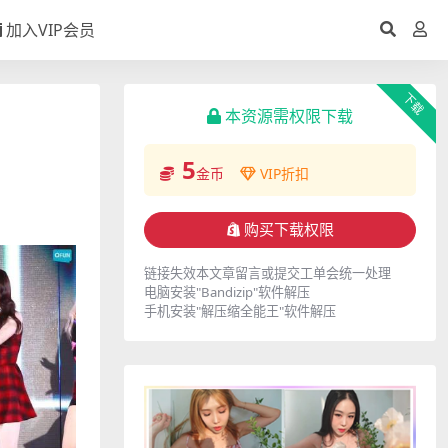
加入VIP会员
下载
本资源需权限下载
5
金币
VIP折扣
购买下载权限
链接失效本文章留言或提交工单会统一处理
电脑安装"Bandizip"软件解压
手机安装"解压缩全能王"软件解压