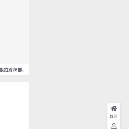
 饭拍秀26部f
]
首页