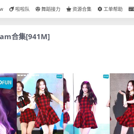
ow
啦啦队
舞蹈接力
资源合集
工单帮助
cam合集[941M]