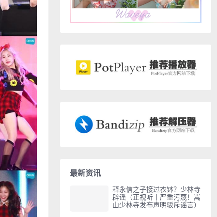
最新资讯
释永信之子接过衣钵？少林寺
辟谣（正视听丨严重污蔑！嵩
山少林寺发布声明驳斥谣言）