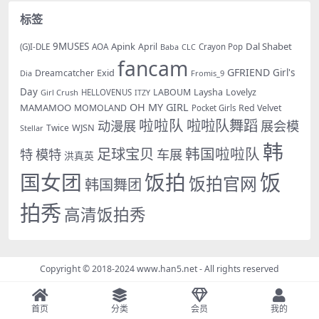
标签
9MUSES
Apink
Dal Shabet
AOA
April
(G)I-DLE
Baba
Crayon Pop
CLC
fancam
GFRIEND
Exid
Girl's
Dreamcatcher
Dia
Fromis_9
Day
LABOUM
Laysha
Lovelyz
Girl Crush
HELLOVENUS
ITZY
OH MY GIRL
MAMAMOO
MOMOLAND
Red Velvet
Pocket Girls
啦啦队
啦啦队舞蹈
动漫展
展会模
WJSN
Twice
Stellar
韩
足球宝贝
韩国啦啦队
特
模特
车展
洪真英
国女团
饭拍
饭
饭拍官网
韩国舞团
拍秀
高清饭拍秀
Copyright © 2018-2024
www.han5.net
- All rights reserved
首页
分类
会员
我的