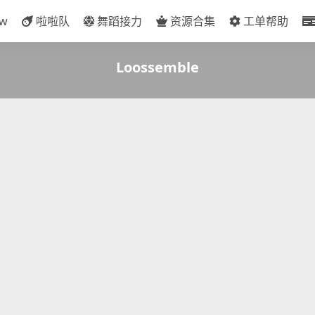
ow
啦啦队
舞蹈接力
资源合集
工单帮助
Loossemble