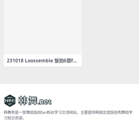
231018 Loossemble 饭拍6部fa
ncam合集[2.4G]
韩舞秀是一家舞蹈饭拍fan粉丝学习交流网站，主要提供韩国女团饭拍秀舞蹈学
习知识资源。