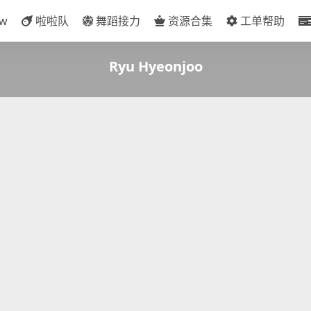
ow
啦啦队
舞蹈接力
资源合集
工单帮助
Ryu Hyeonjoo