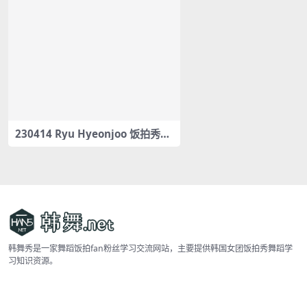
230414 Ryu Hyeonjoo 饭拍秀19
部fancam合集[4.1G]
韩舞秀是一家舞蹈饭拍fan粉丝学习交流网站，主要提供韩国女团饭拍秀舞蹈学
习知识资源。