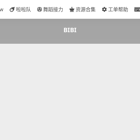
ow
啦啦队
舞蹈接力
资源合集
工单帮助
BIBI