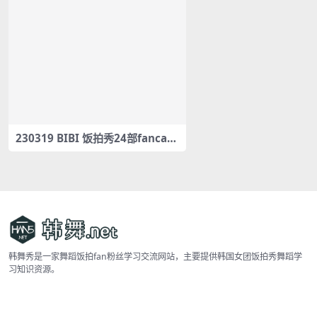
230319 BIBI 饭拍秀24部fancam
合集[10.2G]
韩舞秀是一家舞蹈饭拍fan粉丝学习交流网站，主要提供韩国女团饭拍秀舞蹈学
习知识资源。