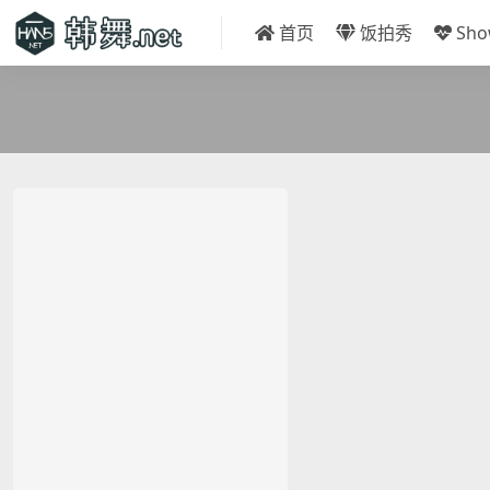
首页
饭拍秀
Sh