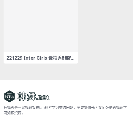
221229 Inter Girls 饭拍秀8部fa
ncam合集[3.41G]
韩舞秀是一家舞蹈饭拍fan粉丝学习交流网站，主要提供韩国女团饭拍秀舞蹈学
习知识资源。