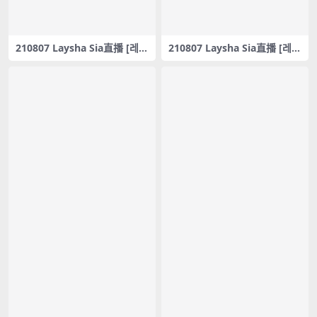
210807 Laysha Sia直播 [레이
210807 Laysha Sia直播 [레이
샤 Laysha]SIA – ZERO TWO
샤 Laysha]SIA – AOA – 사뿐
– #0155
사뿐(Like a Cat) – #0154