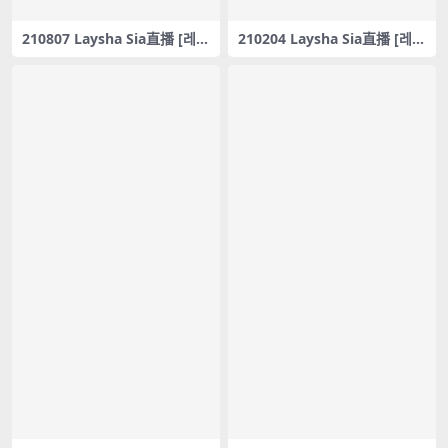
210807 Laysha Sia直播 [레이
210204 Laysha Sia直播 [레이
샤 Laysha]SIA – Brave Girls
샤 Laysha] SIA – 나쁜 짓 – #0
(브레이브걸스) _ We Ride(운
152
전만해) – #0153