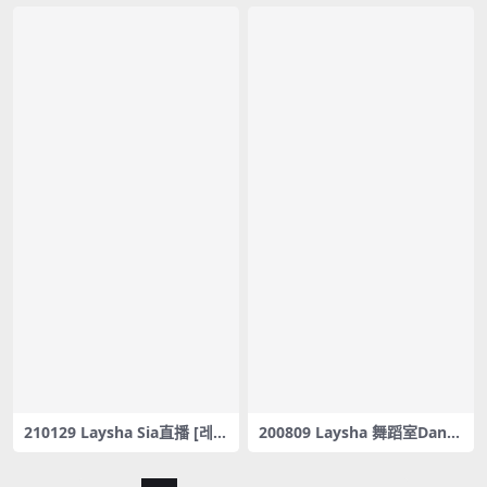
– #0149
– chacha – #148
210129 Laysha Sia直播 [레이
200809 Laysha 舞蹈室Dance
샤 Laysha] 시아 리액션캠 – #0
[레이샤 Laysha] Laysha X H
147
ADAM / HYO – DESSERT Co
ver dance – #0146